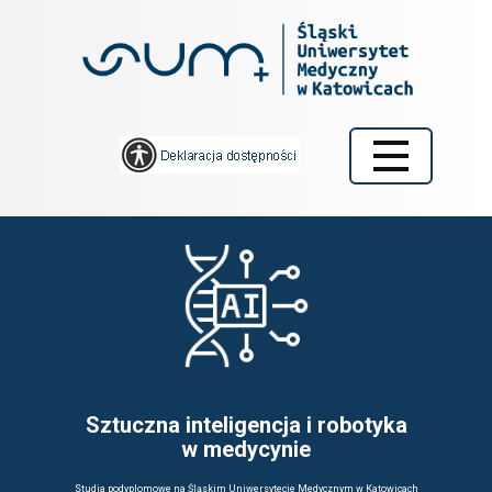
Home
 Bioinformatyka, biostatystyka
…
 Sztuczna inteligencja
i robotyka …
Sztuczna inteligencja i robotyka
w medycynie
Studia podyplomowe na Śląskim Uniwersytecie Medycznym w Katowicach